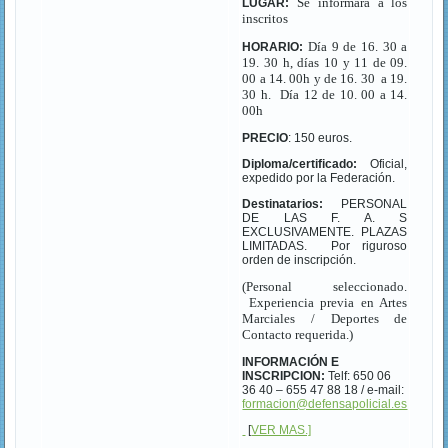
Se informara a los
LUGAR:
inscritos
Día 9 de 16. 30 a
HORARIO:
19. 30 h, días 10 y 11 de 09.
00 a 14. 00h y de 16. 30
a 19.
30 h.
Día 12 de 10. 00 a 14.
00h
PRECIO
: 150 euros.
Diploma/certificado:
Oficial,
expedido por la Federación.
Destinatarios:
PERSONAL
DE LAS F. A. S
EXCLUSIVAMENTE. PLAZAS
LIMITADAS.
Por riguroso
orden de inscripción.
(Personal seleccionado.
Experiencia previa en Artes
Marciales / Deportes de
Contacto requerida.)
INFORMACIÓN E
INSCRIPCION:
Telf: 650 06
36 40 – 655 47 88 18 / e-mail:
formacion@defensapolicial.es
[
VER MAS.]