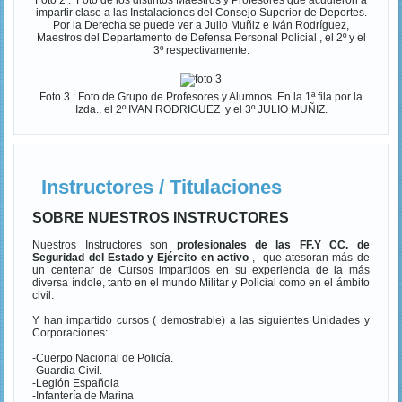
Foto 2 : Foto de los distintos Maestros y Profesores que acudieron a
impartir clase a las Instalaciones del Consejo Superior de Deportes.
Por la Derecha se puede ver a Julio Muñiz e Iván Rodríguez,
Maestros del Departamento de Defensa Personal Policial , el 2º y el
3º respectivamente.
Foto 3 : Foto de Grupo de Profesores y Alumnos. En la 1ª fila por la
Izda., el 2º IVAN RODRIGUEZ y el 3º JULIO MUÑIZ.
Instructores / Titulaciones
SOBRE NUESTROS INSTRUCTORES
Nuestros Instructores son
profesionales de las FF.Y CC. de
Seguridad del Estado y Ejército en activo
, que atesoran más de
un centenar de Cursos impartidos en su experiencia de la más
diversa índole, tanto en el mundo Militar y Policial como en el ámbito
civil.
Y han impartido cursos ( demostrable) a las siguientes Unidades y
Corporaciones:
-Cuerpo Nacional de Policía.
-Guardia Civil.
-Legión Española
-Infantería de Marina