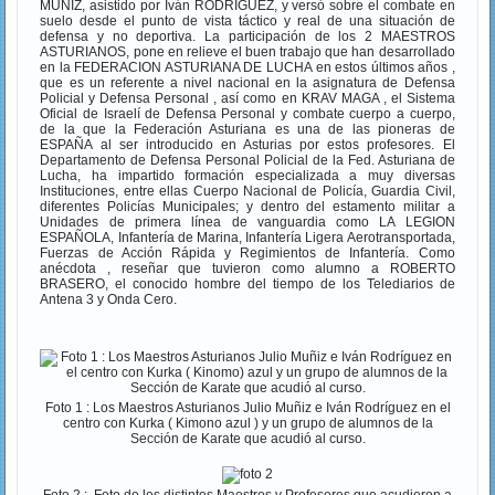
MUÑIZ, asistido por Iván RODRIGUEZ, y versó sobre el combate en
suelo desde el punto de vista táctico y real de una situación de
defensa y no deportiva. La participación de los 2 MAESTROS
ASTURIANOS, pone en relieve el buen trabajo que han desarrollado
en la FEDERACION ASTURIANA DE LUCHA en estos últimos años ,
que es un referente a nivel nacional en la asignatura de Defensa
Policial y Defensa Personal , así como en KRAV MAGA , el Sistema
Oficial de Israelí de Defensa Personal y combate cuerpo a cuerpo,
de la que la Federación Asturiana es una de las pioneras de
ESPAÑA al ser introducido en Asturias por estos profesores. El
Departamento de Defensa Personal Policial de la Fed. Asturiana de
Lucha, ha impartido formación especializada a muy diversas
Instituciones, entre ellas Cuerpo Nacional de Policía, Guardia Civil,
diferentes Policías Municipales; y dentro del estamento militar a
Unidades de primera línea de vanguardia como LA LEGION
ESPAÑOLA, Infantería de Marina, Infantería Ligera Aerotransportada,
Fuerzas de Acción Rápida y Regimientos de Infantería. Como
anécdota , reseñar que tuvieron como alumno a ROBERTO
BRASERO, el conocido hombre del tiempo de los Telediarios de
Antena 3 y Onda Cero.
Foto 1 : Los Maestros Asturianos Julio Muñiz e Iván Rodríguez en el
centro con Kurka ( Kimono azul ) y un grupo de alumnos de la
Sección de Karate que acudió al curso.