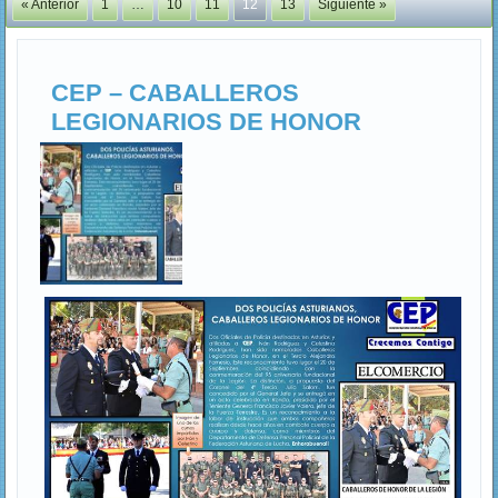
« Anterior
1
…
10
11
12
13
Siguiente »
CEP – CABALLEROS
LEGIONARIOS DE HONOR