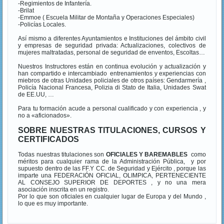
-Regimientos de Infantería.
-Brilat
-Emmoe ( Escuela Militar de Montaña y Operaciones Especiales)
-Policías Locales.
Así mismo a diferentes Ayuntamientos e Instituciones del ámbito civil
y empresas de seguridad privada: Actualizaciones, colectivos de
mujeres maltratadas, personal de seguridad de enventos, Escoltas…
Nuestros Instructores están en continua evolución y actualización y
han compartido e intercambiado entrenamientos y experiencias con
miebros de otras Unidades policiales de otros países: Gendarmería ,
Policía Nacional Francesa, Polizia di Stato de Italia, Unidades Swat
de EE.UU, …
Para tu formación acude a personal cualificado y con experiencia , y
no a «aficionados».
SOBRE NUESTRAS TITULACIONES, CURSOS Y
CERTIFICADOS
Todas nuestras titulaciones son
OFICIALES Y BAREMABLES
como
méritos para cualquier rama de la Administración Pública, y por
supuesto dentro de las FF.Y CC. de Seguridad y Ejército , porque las
imparte una FEDERACIÓN OFICIAL, OLIMPICA, PERTENECIENTE
AL CONSEJO SUPERIOR DE DEPORTES , y no una mera
asociación inscrita en un registro.
Por lo que son oficiales en cualquier lugar de Europa y del Mundo ,
lo que es muy importante.