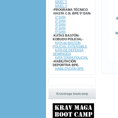
NIVEL 2
NIVEL 3
-PROGRAMA TÉCNICO
HASTA C.N. BPE 5º DAN-
1º DAN
2º DAN
3º DAN
4º DAN
5º DAN
-KATAS BASTÓN-
KOBUDO POLICIAL-
KATA de BASTON
POLICIAL EXTENSIBLE
KATA DE DEFENSA
SEMIRIGIDA
KATA TONFA POLICIAL
-HABILITACIÓN
DEPORTIVA BPE-
HABILITACIÓN BPE
Kravmaga bootcamp