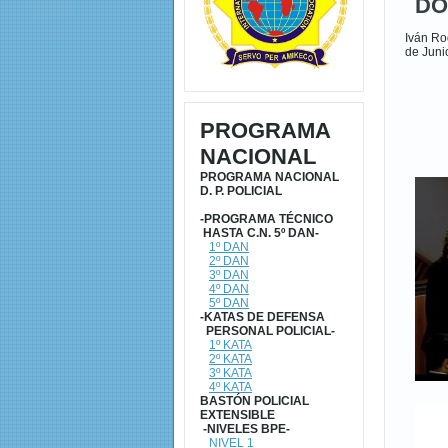
DO
Iván Ro
de Juni
PROGRAMA
NACIONAL
PROGRAMA NACIONAL
D. P. POLICIAL
-PROGRAMA TÉCNICO
HASTA C.N. 5º DAN-
1º DAN
2º DAN
3º DAN
4º DAN
5º DAN
-KATAS DE DEFENSA
PERSONAL POLICIAL-
1º KATA
2º KATA
3º KATA
4º KATA
BASTÓN POLICIAL
EXTENSIBLE
-NIVELES BPE-
NIVEL 1