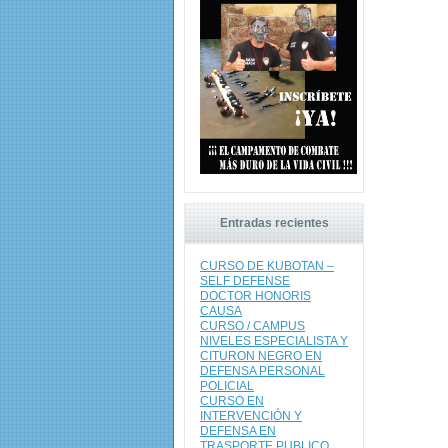
Entradas recientes
CURSO DE KUBOTAN –
SELF DEFENSE
DOCTOR HONORIS
CAUSA
CURSO / CAMPUS
NIVELES ESPECIALISTA Y
CITURON NEGRO EN
DEFENSA PERSONAL
POLICIAL
CURSO EN
INTERVENCIÓN Y
DEFENSA EN
TRASPORTE PUBLICO