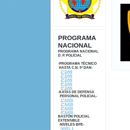
PROGRAMA
NACIONAL
PROGRAMA NACIONAL
D. P. POLICIAL
-PROGRAMA TÉCNICO
HASTA C.N. 5º DAN-
1º DAN
2º DAN
3º DAN
4º DAN
5º DAN
-KATAS DE DEFENSA
PERSONAL POLICIAL-
1º KATA
2º KATA
3º KATA
4º KATA
BASTÓN POLICIAL
EXTENSIBLE
-NIVELES BPE-
NIVEL 1