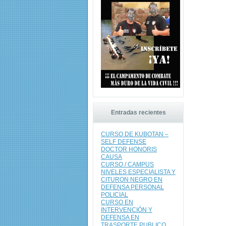
Entradas recientes
CURSO DE KUBOTAN –
SELF DEFENSE
DOCTOR HONORIS
CAUSA
CURSO / CAMPUS
NIVELES ESPECIALISTA Y
CITURON NEGRO EN
DEFENSA PERSONAL
POLICIAL
CURSO EN
INTERVENCIÓN Y
DEFENSA EN
TRASPORTE PUBLICO