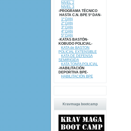
NIVEL 2
NIVEL 3
-PROGRAMA TÉCNICO
HASTA C.N. BPE 5º DAN-
1º DAN
2º DAN
3º DAN
4º DAN
5º DAN
-KATAS BASTÓN-
KOBUDO POLICIAL-
KATA de BASTON
POLICIAL EXTENSIBLE
KATA DE DEFENSA
SEMIRIGIDA
KATA TONFA POLICIAL
-HABILITACIÓN
DEPORTIVA BPE-
HABILITACIÓN BPE
Kravmaga bootcamp