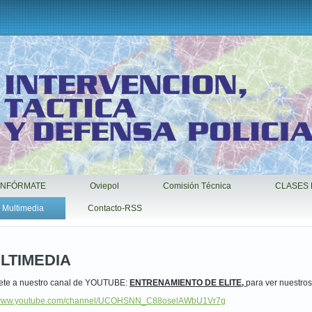
INFÓRMATE
Oviepol
Comisión Técnica
CLASES 
Multimedia
Contacto-RSS
LTIMEDIA
ete a nuestro canal de YOUTUBE:
ENTRENAMIENTO DE ELITE,
para ver nuestros
//www.youtube.com/channel/UCOHSNN_C88oselAWbU1Vr7g