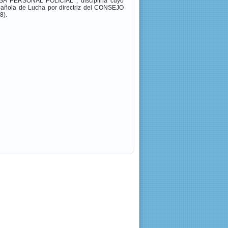
A PERSONAL POLICIAL , disciplina cuyo
spañola de Lucha por directriz del CONSEJO
8).