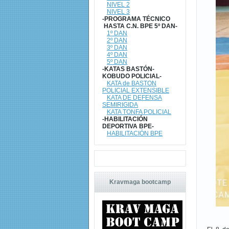
NIVEL 2
NIVEL 3
-PROGRAMA TÉCNICO
HASTA C.N. BPE 5º DAN-
1º DAN
2º DAN
3º DAN
4º DAN
5º DAN
-KATAS BASTÓN-
KOBUDO POLICIAL-
KATA de BASTON
POLICIAL EXTENSIBLE
KATA DE DEFENSA
SEMIRIGIDA
KATA TONFA POLICIAL
-HABILITACIÓN
DEPORTIVA BPE-
HABILITACIÓN BPE
Kravmaga bootcamp