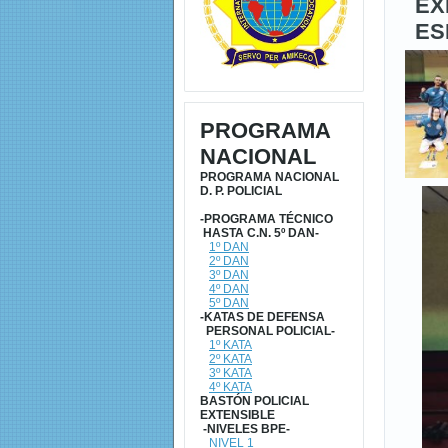
ÉX
ES
PROGRAMA
NACIONAL
PROGRAMA NACIONAL
D. P. POLICIAL
-PROGRAMA TÉCNICO
HASTA C.N. 5º DAN-
1º DAN
2º DAN
3º DAN
4º DAN
5º DAN
-KATAS DE DEFENSA
PERSONAL POLICIAL-
1º KATA
2º KATA
3º KATA
4º KATA
BASTÓN POLICIAL
EXTENSIBLE
-NIVELES BPE-
NIVEL 1