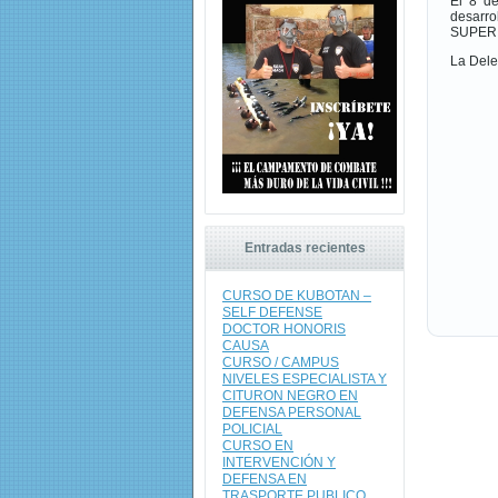
El 8 d
desarro
SUPERIO
La Dele
Entradas recientes
CURSO DE KUBOTAN –
SELF DEFENSE
DOCTOR HONORIS
CAUSA
CURSO / CAMPUS
NIVELES ESPECIALISTA Y
CITURON NEGRO EN
DEFENSA PERSONAL
POLICIAL
CURSO EN
INTERVENCIÓN Y
DEFENSA EN
TRASPORTE PUBLICO