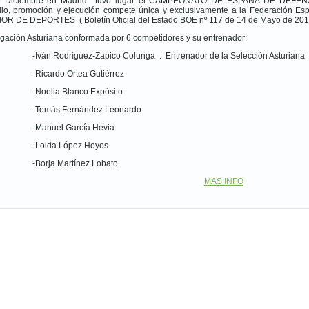
e Diciembre en Madrid tuvo lugar el CAMPEONATO DE ESPAÑA DE DEFENS
llo, promoción y ejecución compete única y exclusivamente a la Federación E
R DE DEPORTES ( Boletín Oficial del Estado BOE nº 117 de 14 de Mayo de 201
gación Asturiana conformada por 6 competidores y su entrenador:
-Iván Rodríguez-Zapico Colunga : Entrenador de la Selección Asturiana
-Ricardo Ortea Gutiérrez
-Noelia Blanco Expósito
-Tomás Fernández Leonardo
-Manuel García Hevia
-Loida López Hoyos
-Borja Martínez Lobato
MAS INFO